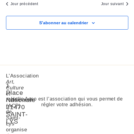
Jour précédent
Jour suivant
S’abonner au calendrier
L’Association
Art,
1
Culture
Place
et
Nationale
Hello Asso est l’association qui vous permet de
Patrimoine
régler votre adhésion.
(ACP)
31470
de
SAINT-
Saint-
LYS
Lys
organise