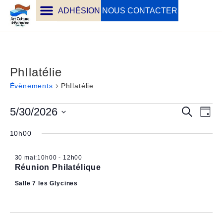
ADHÉSION
NOUS CONTACTER
PhIlatélie
Évènements
PhIlatélie
Na
Rech
5/30/2026
Recherche
Jour
Sélectionnez
de
et
une
10h00
vu
date.
navig
Év
30 mai:10h00
-
12h00
Réunion Philatélique
de
Salle 7 les Glycines
vues
Évèn