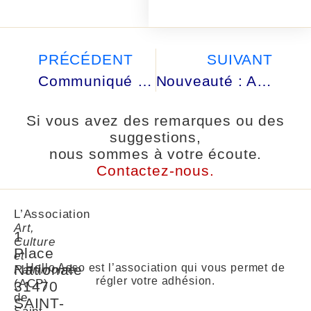
PRÉCÉDENT
SUIVANT
Communiqué N°2
Nouveauté : Après-midi jeux.
Si vous avez des remarques ou des
suggestions,
nous sommes à votre écoute.
Contactez-nous.
L’Association
Art,
1
Culture
Place
et
Nationale
Hello Asso est l’association qui vous permet de
Patrimoine
régler votre adhésion.
(ACP)
31470
de
SAINT-