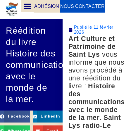
ADHÉSION
NOUS CONTACTER
Publié le
11 février
Réédition
2026
Art Culture et
du livre
Patrimoine de
Histoire des
Saint Lys
vous
informe que nous
communications
avons procédé à
avec le
une réédition du
livre :
Histoire
monde de
des
la mer.
communications
avec le monde
de la mer. Saint
Facebook
LinkedIn
Lys radio-Le