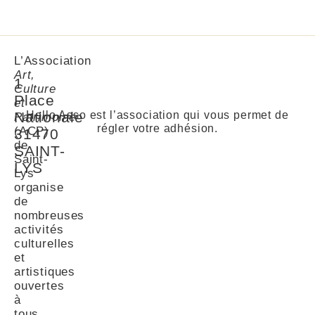
L’Association
Art,
1
Culture
Place
et
Nationale
Hello Asso est l’association qui vous permet de
Patrimoine
régler votre adhésion.
(ACP)
31470
de
SAINT-
Saint-
LYS
Lys
organise
de
nombreuses
activités
culturelles
et
artistiques
ouvertes
à
tous.